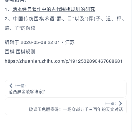
1、
两本经典著作中的古代围棋规则的研究
2、中国传统围棋术语“罫、目”以及“(俘)子、道、枰、
路、子”的解读
编辑于 2026-05-08 22:01・江苏
围棋 围棋规则
https://zhuanlan.zhihu.com/p/1912532890467688681
上一篇：
范西屏金陵客谁家？
下一篇：
破译玉龟版密码：一场穿越五千三百年的天文对话