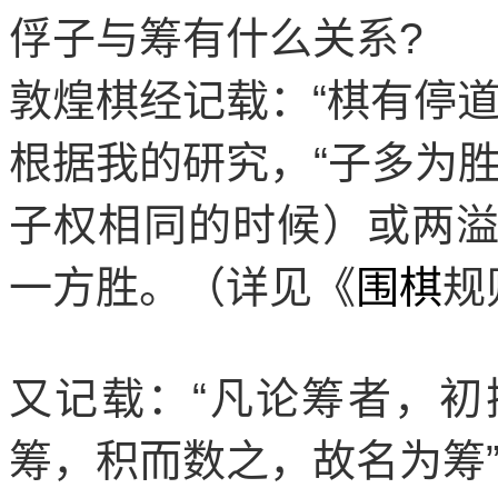
俘子与筹有什么关系
?
敦煌棋经记载：
“
棋有停
根据我的研究，
“
子多为
子权相同的时候）或两
一方胜。（详见《
围棋
规
又记载：
“
凡论筹者，初
筹，积而数之，故名为筹