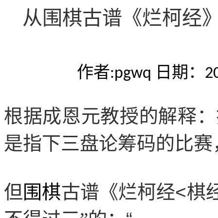
从围棋古谱《烂柯经
作者
日期：
:pgwq
2
根据成恩元教授的解释：
是指下三盘论筹码的比赛
但
围棋
古谱《烂柯经
<
棋