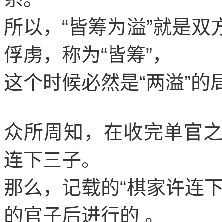
所以，
“
皆筹为溢
”
就是双
俘虏，称为
“
皆筹
”
，
这个时候必然是
“
两溢
”
的
众所周知，在收完单官
连下三子。
那么，记载的
“
棋家许连
的官子后进行的
。