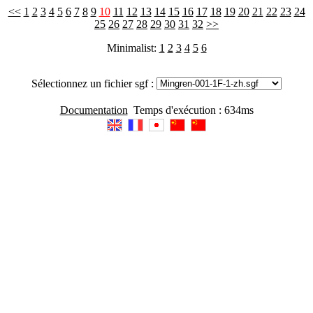
<<
1
2
3
4
5
6
7
8
9
10
11
12
13
14
15
16
17
18
19
20
21
22
23
24
25
26
27
28
29
30
31
32
>>
Minimalist:
1
2
3
4
5
6
Sélectionnez un fichier sgf :
Documentation
Temps d'exécution : 634ms