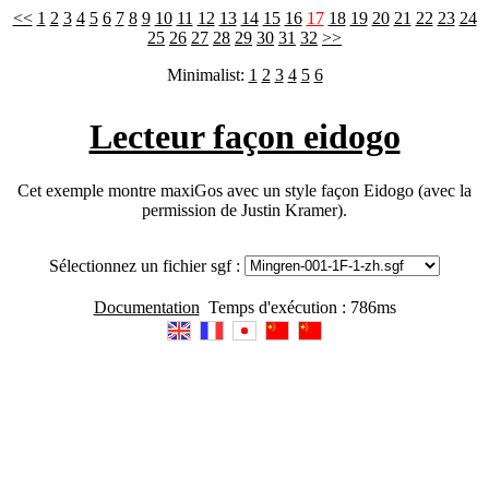
<<
1
2
3
4
5
6
7
8
9
10
11
12
13
14
15
16
17
18
19
20
21
22
23
24
25
26
27
28
29
30
31
32
>>
Minimalist:
1
2
3
4
5
6
Lecteur façon eidogo
Cet exemple montre maxiGos avec un style façon Eidogo (avec la
permission de Justin Kramer).
Sélectionnez un fichier sgf :
Documentation
Temps d'exécution : 786ms