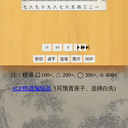
剪切
虚手
选项
图片
SGF
注：棋谱 口100+, △ 200+, ◯ 300+, ⊙ 400+
SGF棋谱编辑器
（可预置座子、选择白先)