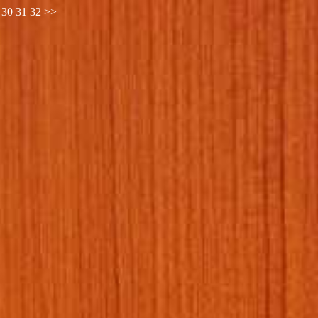
30
31
32
>>