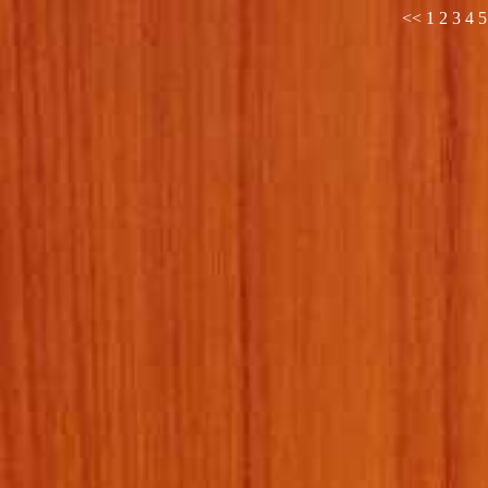
<<
1
2
3
4
5