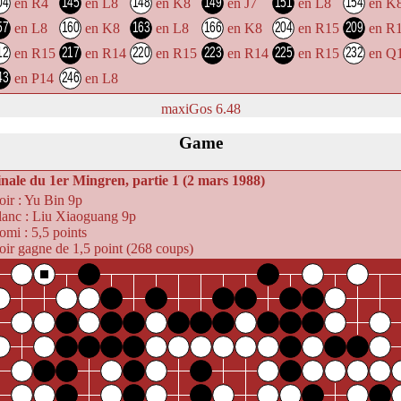
en R4
en L8
en K8
en J7
en L8
en K
en L8
en K8
en L8
en K8
en R15
en R
en R15
en R14
en R15
en R14
en R15
en Q
en P14
en L8
maxiGos 6.48
Game
inale du 1er Mingren, partie 1 (2 mars 1988)
ir :
Yu Bin 9p
lanc :
Liu Xiaoguang 9p
omi :
5,5 points
ir gagne de 1,5 point (268 coups)