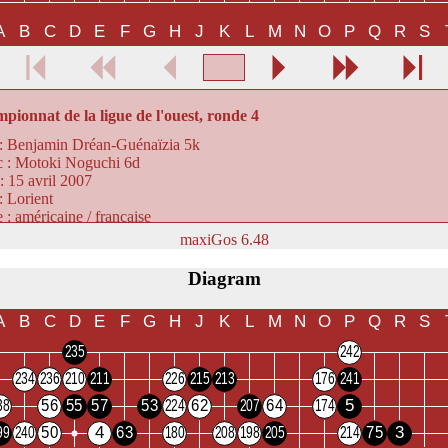
ionnat de la ligue de l'ouest, ronde 4
:
Benjamin Dréan-Guénaïzia 5k
c :
Motoki Noguchi 6d
 :
15 avril 2007
:
Lorient
e :
américaine / française
 :
7,5 points
maxiGos 6.48
re de coups :
102
tat :
Blanc gagne de 26,5 points
Diagram
min est classé 5k mais il est 2-3d en vrai. C'est un des jeunes qui mo
 notre Guillaume de Tours...