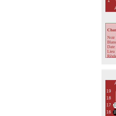
Champ
Noir 
Blan
Date
Lieu 
Règl
Komi
Nomb
Résul
Benja
comme