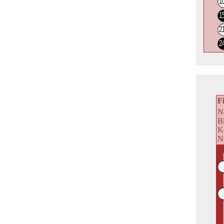
F
No
B
K
No