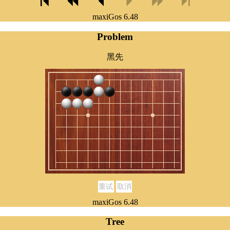
maxiGos 6.48
Problem
黑先
重试
取消
maxiGos 6.48
Tree