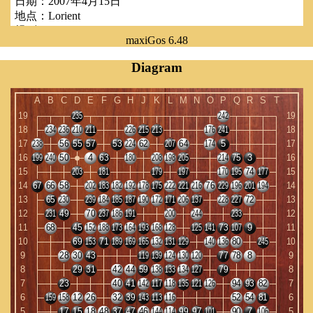
日期：
2007年4月15日
地点：
Lorient
规则：
AGA
maxiGos 6.48
贴路：
7.5路(目)
手数：
102
Diagram
结果：
白方胜26.5路(目)
Benjamin is ranked 5k but he is actually 2-3d. He is one of these
rising youth as our Guillaume from Tours...