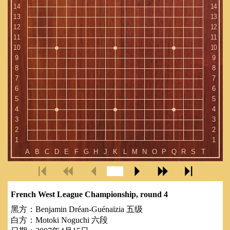
French West League Championship, round 4
黑方：
Benjamin Dréan-Guénaïzia 五级
白方：
Motoki Noguchi 六段