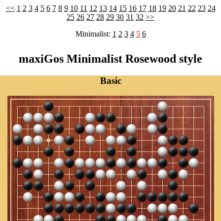
<<
1
2
3
4
5
6
7
8
9
10
11
12
13
14
15
16
17
18
19
20
21
22
23
24
25
26
27
28
29
30
31
32
>>
Minimalist:
1
2
3
4
5
6
maxiGos Minimalist Rosewood style
Basic