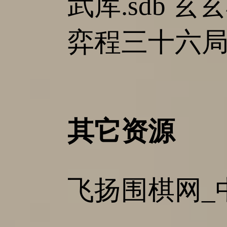
武库.sdb 玄玄
弈程三十六局.sd
其它资源
飞扬围棋网_