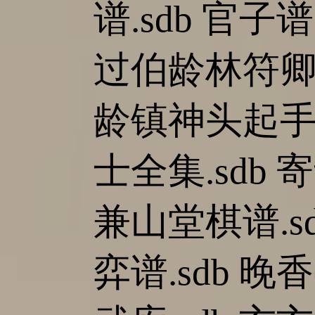
谱.sdb 官子谱
过伯龄林符卿.
龄镇神头起手式
士全集.sdb 
兼山堂棋谱.sd
弈谱.sdb 晚