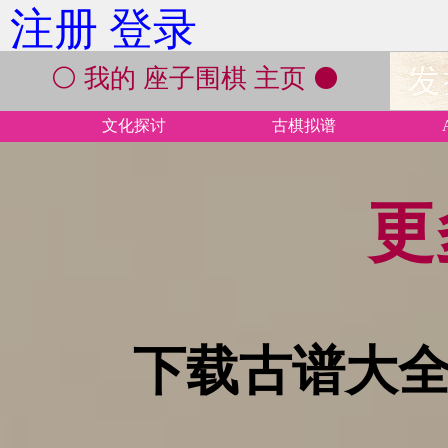
注册
登录
⚪ 我的 座子围棋 主页 ⚫
文化探讨
古棋拟谱
更
下载古谱大