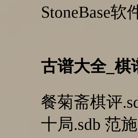
StoneBase
古谱大全_棋
餐菊斋棋评.sd
十局.sdb 