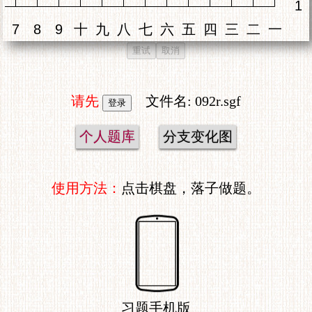
重试
取消
请先
文件名: 092r.sgf
个人题库
分支变化图
使用方法：
点击棋盘，落子做题。
习题手机版