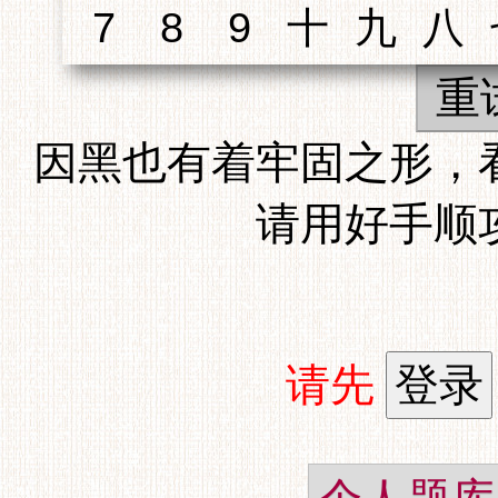
重
因黑也有着牢固之形，
请用好手顺
请先