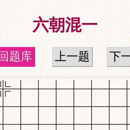
六朝混一
回题库
上一题
下