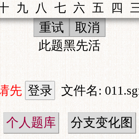
重试
取消
此题黑先活
请先
文件名: 011.sg
个人题库
分支变化图