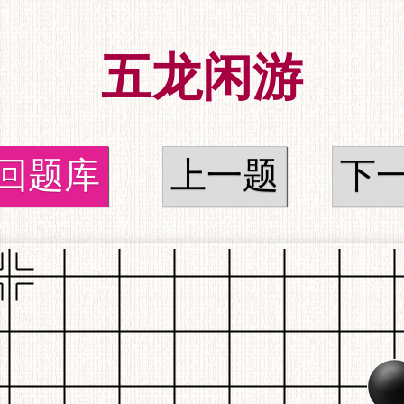
五龙闲游
回题库
上一题
下