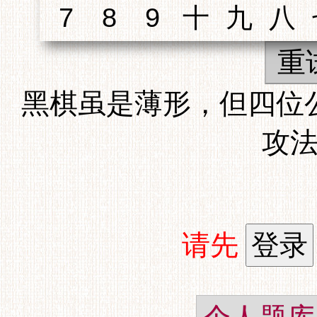
重
黑棋虽是薄形，但四位
攻
请先