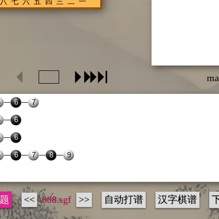
ma
题
<<
008.sgf
>>
自动打谱
汉字棋谱