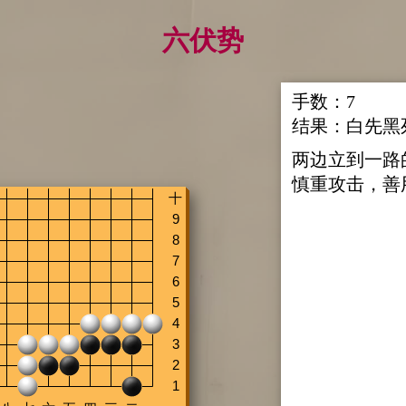
六伏势
手数：
7
结果：
白先黑
两边立到一路
慎重攻击，善