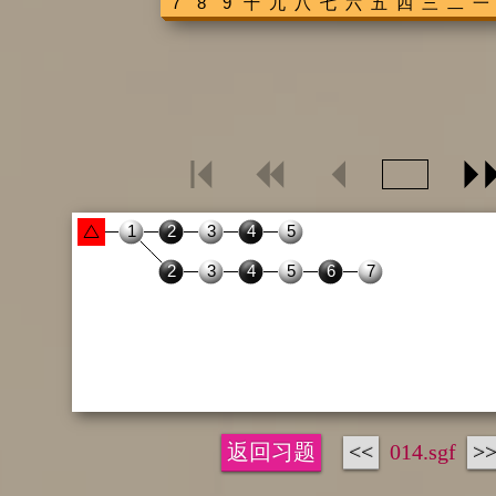
返回习题
<<
014.sgf
>