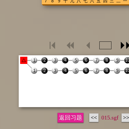
返回习题
<<
015.sgf
>