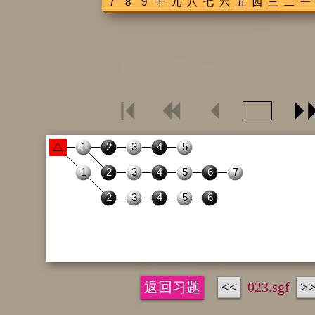
返回习题
<<
023.sgf
>