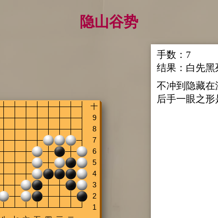
隐山谷势
手数：
7
结果：
白先黑
不冲到隐藏在
后手一眼之形