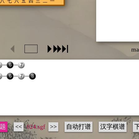
ma
题
<<
024.sgf
>>
自动打谱
汉字棋谱