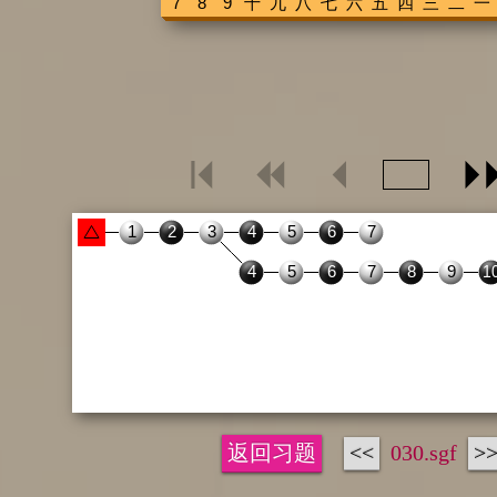
返回习题
<<
030.sgf
>