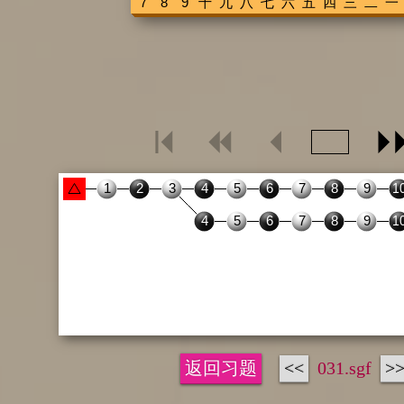
返回习题
<<
031.sgf
>