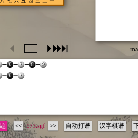
ma
题
<<
073.sgf
>>
自动打谱
汉字棋谱