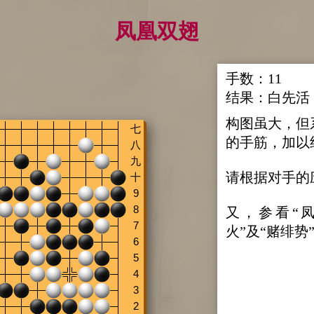
凤凰双翅
手数：
11
结果：
白先活
构图虽大，但
的手筋，加以
请根据对手的
又，参看“
火”及“赌绯势