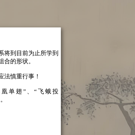
系将到目前为止所学到
组合的形状。
应法慎重行事！
凤凰单翅”、“飞蛾投
”。