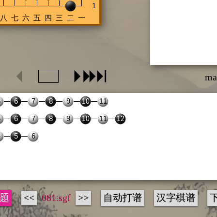
ma
题
<<
081.sgf
>>
自动打谱
汉字棋谱