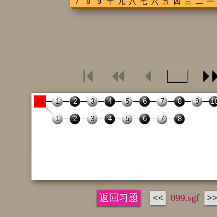
返回习题
<<
099.sgf
>