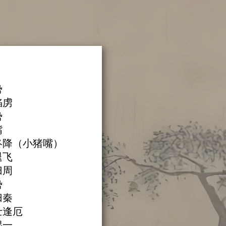
势
君陷虏
势
嘴
五通终降（小猪嘴）
鹢退飞
服归周
势
国归秦
道士逢厄
朝混一