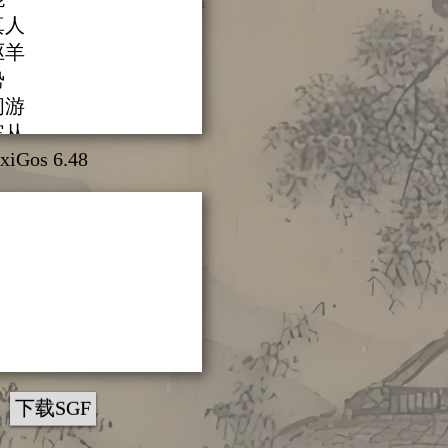
乙真人
虎驱羊
势
龙闲游
胡宾从
xiGos 6.48
龙
僧入定
势
势
势
势
山谷势
如归璧
贵同朝
下载SGF