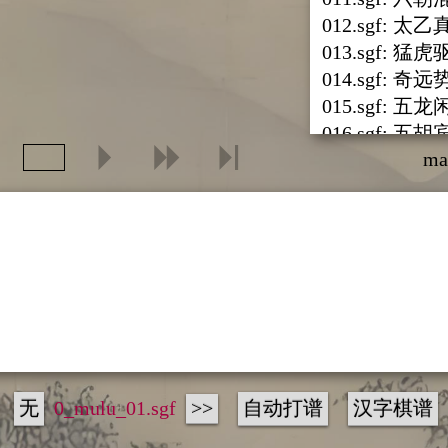
012.sgf: 太
013.sgf: 猛
014.sgf: 奇远
015.sgf: 五
016.sgf: 五
ma
017.sgf: 蛇化
018.sgf: 小机
019.sgf: 老
020.sgf: 神化
021.sgf: 细妙
022.sgf: 察细
023.sgf: 七贤
024.sgf: 隐
025.sgf: 相
026.sgf: 六
无
0_mulu_01.sgf
>>
自动打谱
汉字棋谱
027.sgf: 夺槊