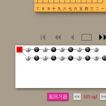
返回习题
<<
105.sgf
>