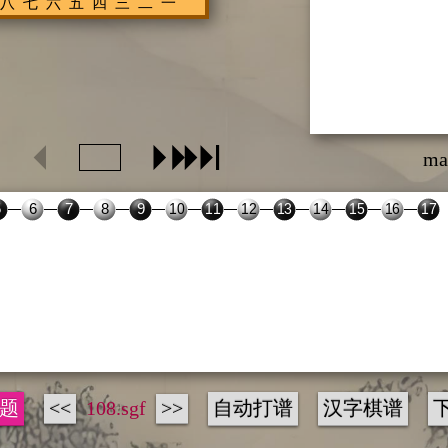
ma
题
<<
108.sgf
>>
自动打谱
汉字棋谱