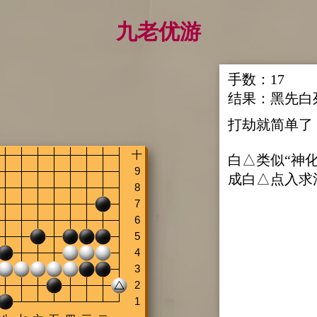
九老优游
手数：
17
结果：
黑先白
打劫就简单了
白△类似“神
成白△点入求