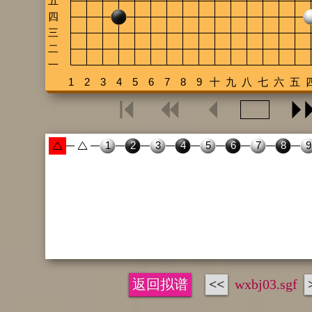
返回拟谱
<<
wxbj03.sgf