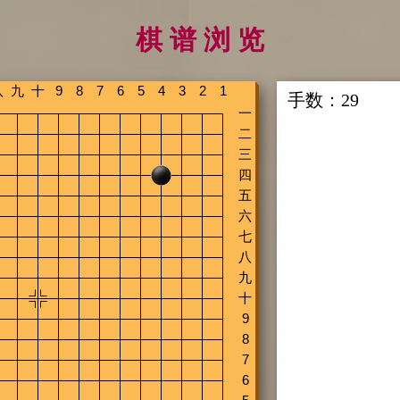
棋 谱 浏 览
手数：
29