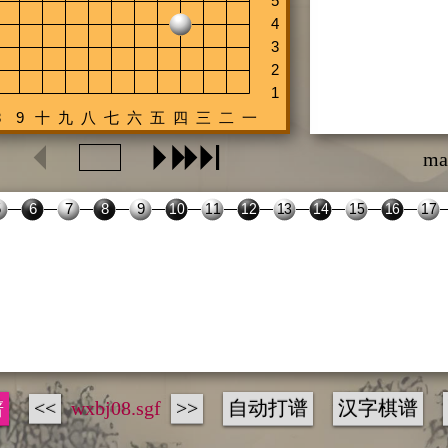
ma
谱
<<
wxbj08.sgf
>>
自动打谱
汉字棋谱