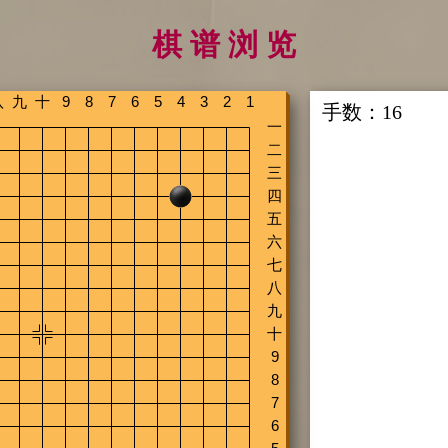
棋 谱 浏 览
手数：
16