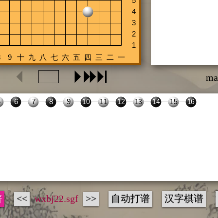
ma
谱
<<
wxbj22.sgf
>>
自动打谱
汉字棋谱