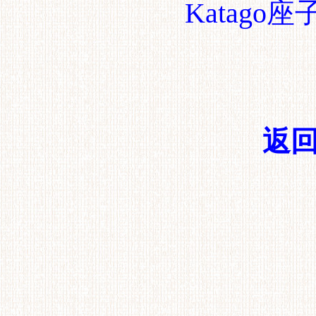
Katag
返