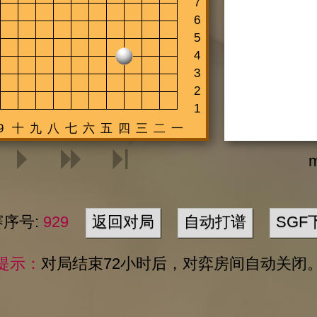
m
赛序号:
929
返回对局
自动打谱
SGF
提示：
对局结束72小时后，对弈房间自动关闭