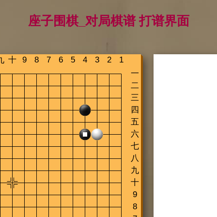
座子围棋_对局棋谱 打谱界面