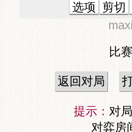
选项
剪切
max
比赛
返回对局
提示：
对局
对弈房