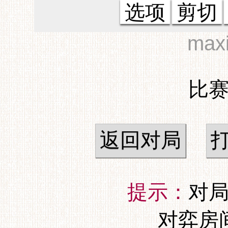
选项
剪切
max
比赛
返回对局
提示：
对局
对弈房