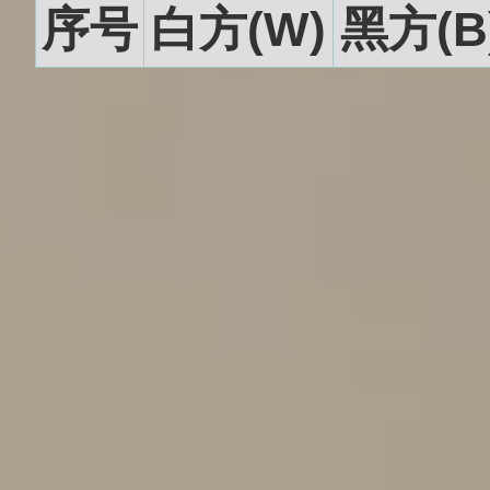
序号
白方(W)
黑方(B