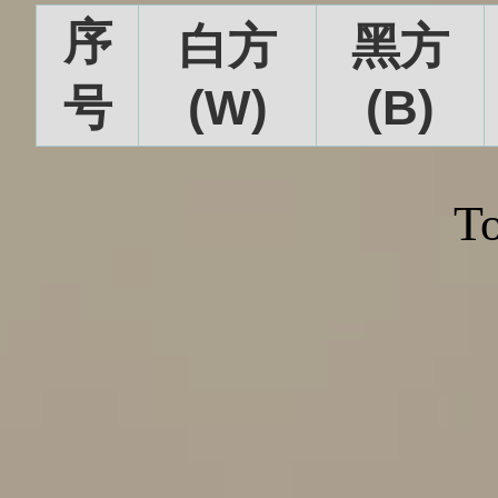
序
白方
黑方
号
(W)
(B)
To