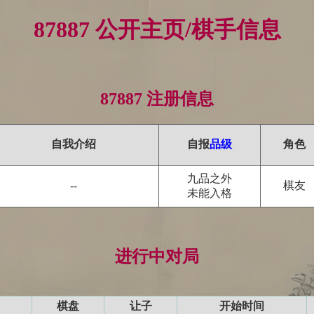
87887 公开主页/棋手信息
87887 注册信息
自我介绍
自报
品级
角色
九品之外
棋友
--
未能入格
进行中对局
棋盘
让子
开始时间