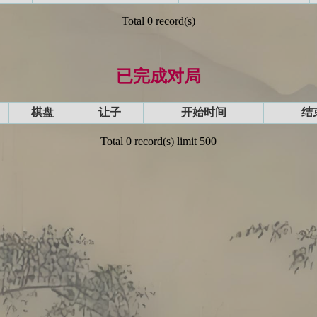
Total 0 record(s)
已完成对局
棋盘
让子
开始时间
结
Total 0 record(s) limit 500