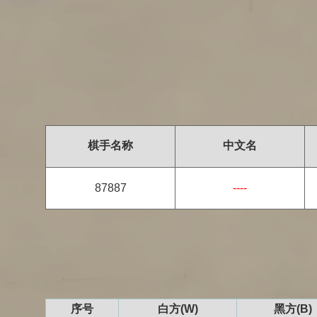
棋手名称
中文名
87887
----
序号
白方(W)
黑方(B)