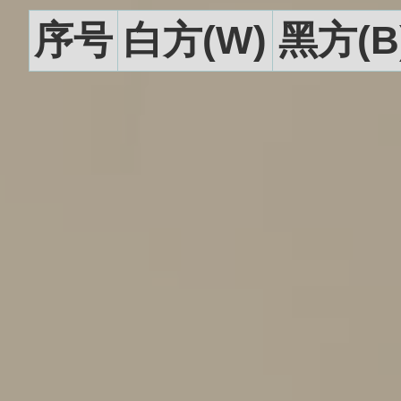
序号
白方(W)
黑方(B