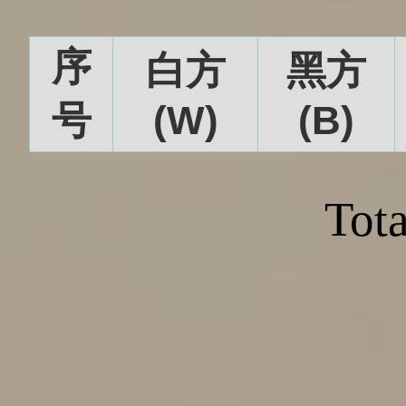
序
白方
黑方
号
(W)
(B)
Tota