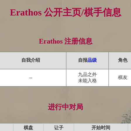
Erathos 公开主页/棋手信息
Erathos 注册信息
自我介绍
自报
品级
角色
九品之外
棋友
--
未能入格
进行中对局
棋盘
让子
开始时间