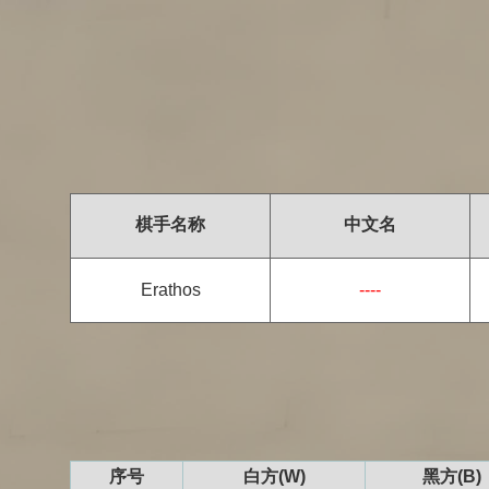
棋手名称
中文名
Erathos
----
序号
白方(W)
黑方(B)