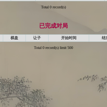
Total 0 record(s)
已完成对局
棋盘
让子
开始时间
结
Total 0 record(s) limit 500