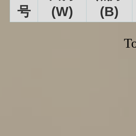
号
(W)
(B)
To