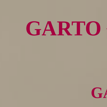
GART
G