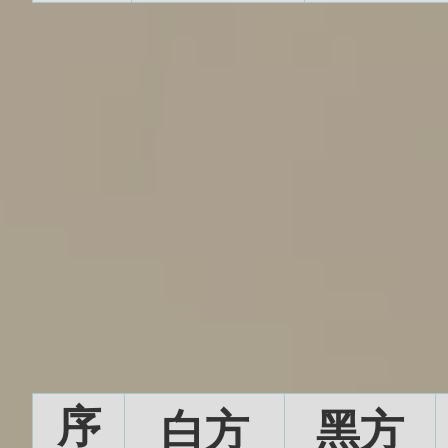
序
白方
黑方