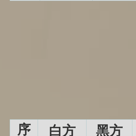
序
白方
黑方