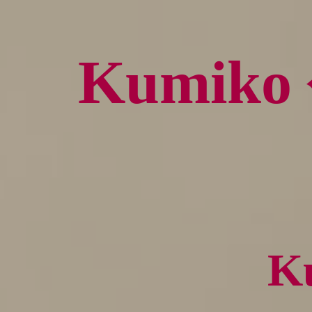
Kumik
K