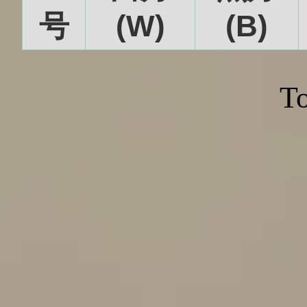
号
(W)
(B)
To