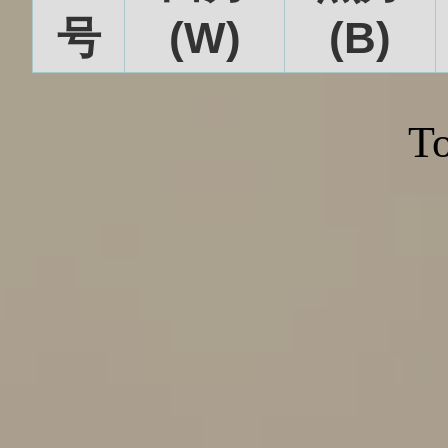
号
(W)
(B)
To