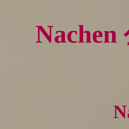
Nache
N