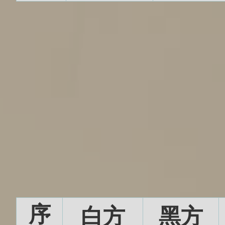
序
白方
黑方