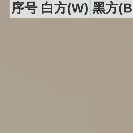
序号
白方(W)
黑方(B