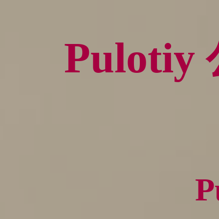
Pulot
P