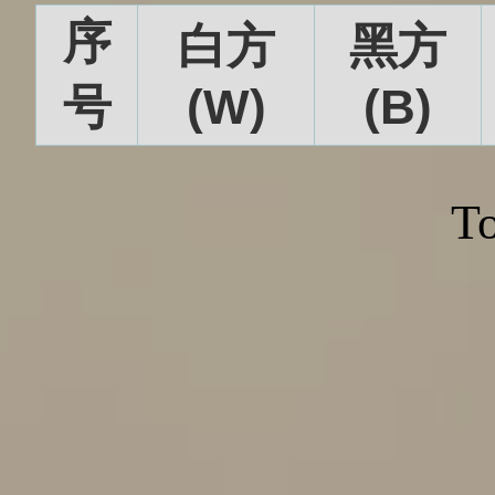
序
白方
黑方
号
(W)
(B)
To