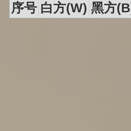
序号
白方(W)
黑方(B