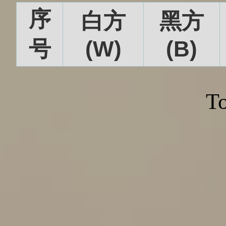
序
白方
黑方
号
(W)
(B)
To