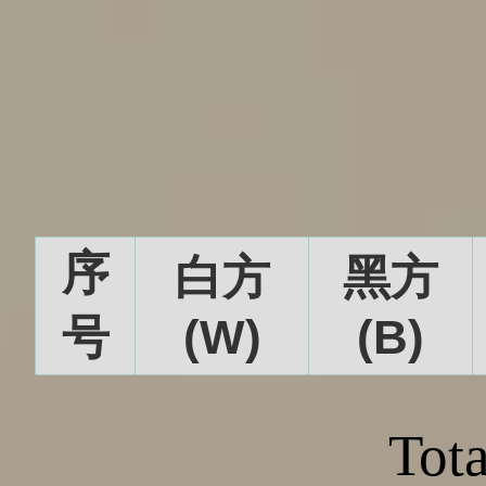
序
白方
黑方
号
(W)
(B)
Tota