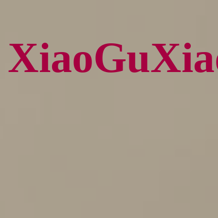
XiaoGuX