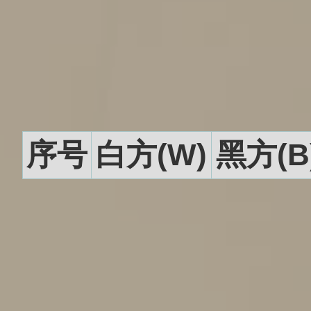
序号
白方(W)
黑方(B