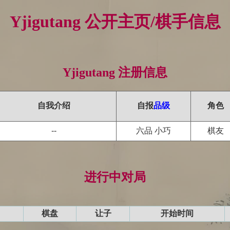
Yjigutang 公开主页/棋手信息
Yjigutang 注册信息
自我介绍
自报
品级
角色
--
六品 小巧
棋友
进行中对局
棋盘
让子
开始时间