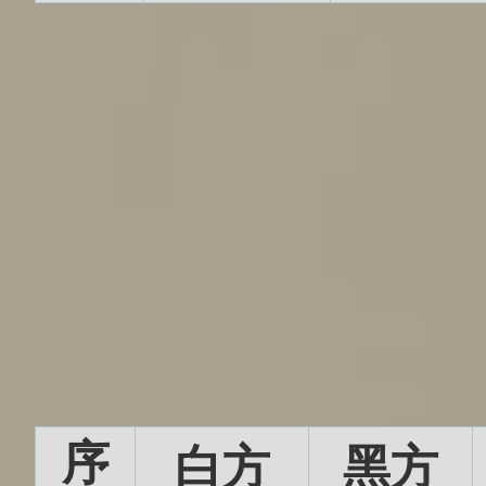
序
白方
黑方