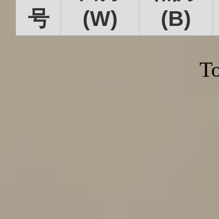
号
(W)
(B)
To