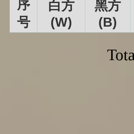
序
白方
黑方
号
(W)
(B)
Tota