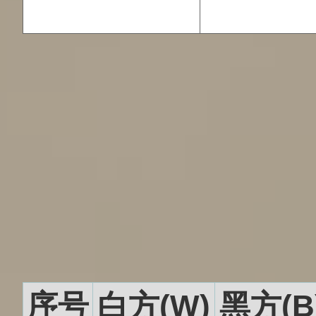
序号
白方(W)
黑方(B