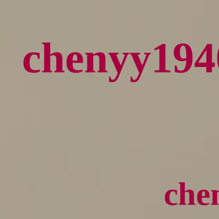
chenyy
ch