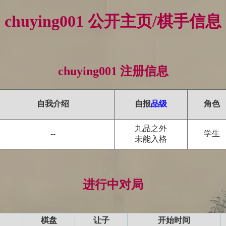
chuying001 公开主页/棋手信息
chuying001 注册信息
自我介绍
自报
品级
角色
九品之外
学生
--
未能入格
进行中对局
棋盘
让子
开始时间