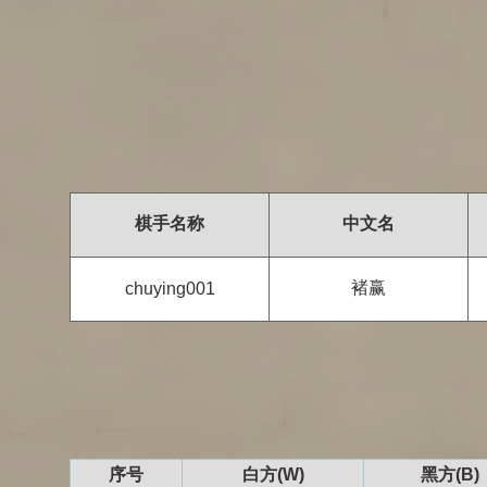
棋手名称
中文名
褚赢
chuying001
序号
白方(W)
黑方(B)