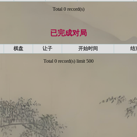
Total 0 record(s)
已完成对局
棋盘
让子
开始时间
结
Total 0 record(s) limit 500