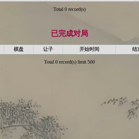
Total 0 record(s)
已完成对局
棋盘
让子
开始时间
结
Total 0 record(s) limit 500