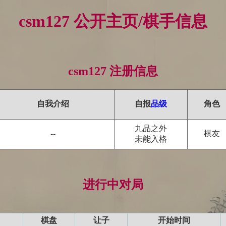
csm127 公开主页/棋手信息
csm127 注册信息
自我介绍
自报
品级
角色
九品之外
棋友
--
未能入格
进行中对局
棋盘
让子
开始时间