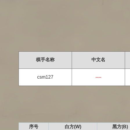
棋手名称
中文名
csm127
----
序号
白方(W)
黑方(B)