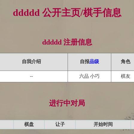
ddddd 公开主页/棋手信息
ddddd 注册信息
自我介绍
自报
品级
角色
--
六品 小巧
棋友
进行中对局
棋盘
让子
开始时间